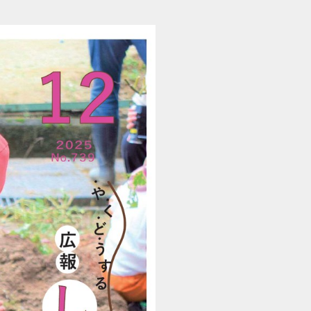
202512110504_shimoichi (1/16)